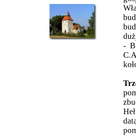
Wł
bud
bud
duż
- B
C.A
koł
Trz
pom
zbu
Heł
da
pom