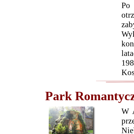
Po 
otr
zab
Wyk
kon
lat
198
Kos
Park Romantycz
W A
prz
Nie