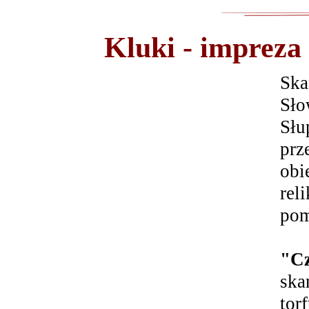
Kluki - impreza
Ska
Sło
Słu
prz
obi
rel
pom
"Cz
ska
tor