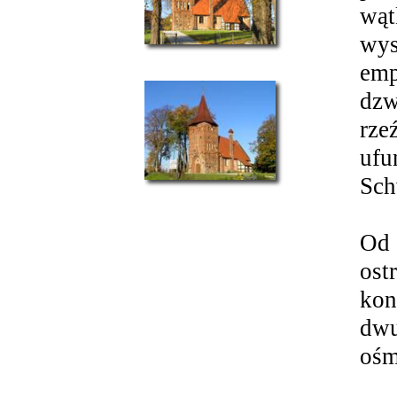
wąt
wys
emp
dzw
rz
uf
Sch
Od 
os
kon
dw
ośm