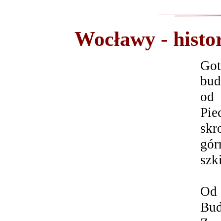
Wocławy - histor
Got
bud
od
Pie
skr
gó
szk
Od 
Bud