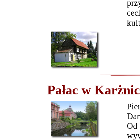
prz
cec
kul
Pałac w Karżnic
Pie
Dan
Od 
wyw