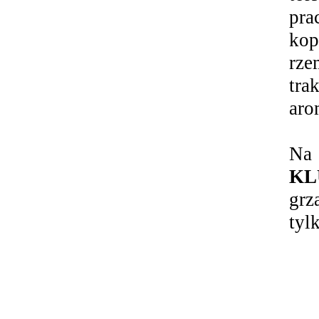
pr
kop
rze
tra
aro
Na 
KL
grz
tyl