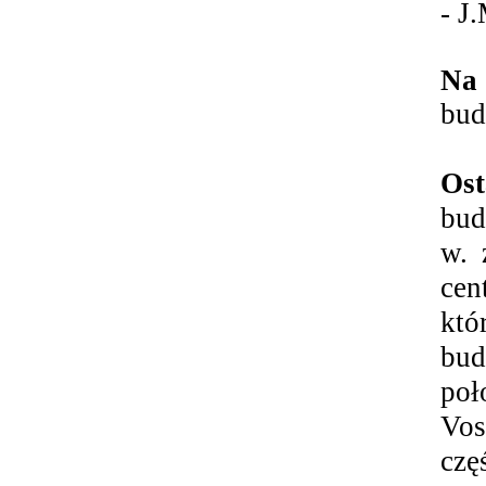
- J
Na
bud
Os
bud
w. 
cen
któ
bud
poł
Vos
czę