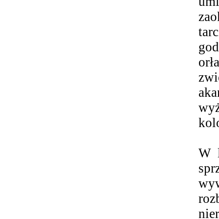
umi
zao
tar
god
orł
zwi
aka
wyż
kol
W 
spr
wyw
roz
nie