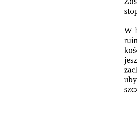
Zos
sto
W b
rui
koś
jes
zac
uby
szc