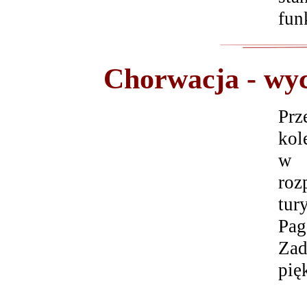
fun
Chorwacja
- wy
Prz
kol
w 
roz
tur
Pag
Zad
pię