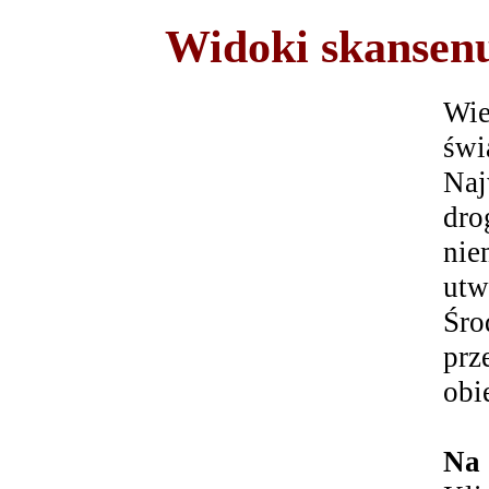
Widoki skansen
Wie
świ
Naj
dro
nie
ut
Śro
prz
obi
Na 