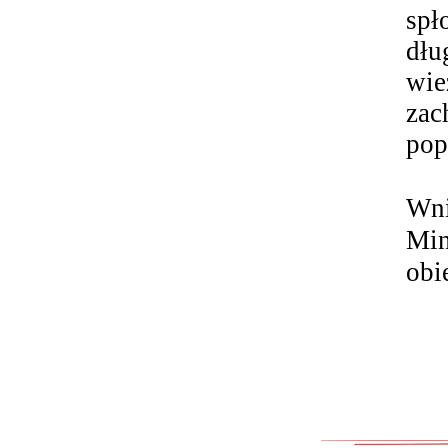
spł
dł
wie
za
pop
Wn
Min
obi