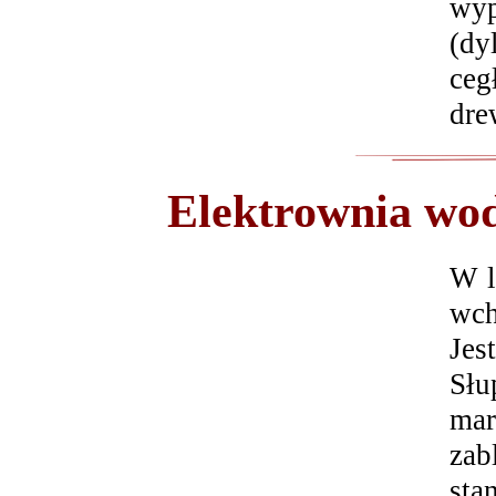
wyp
(dy
ceg
dre
Elektrownia wo
W l
wch
Jes
Słu
mar
zab
sta