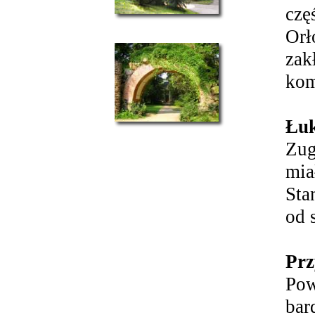
czę
Orł
zak
kom
Łu
Zug
mia
Sta
od 
Prz
Pow
bar