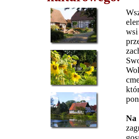
Wsz
ele
wsi
prz
zac
Swo
Wok
cme
któ
pon
Na 
zag
gos