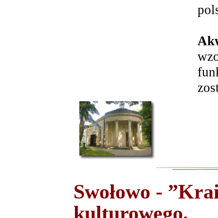
pol
Ak
wzo
fun
zos
Swołowo - ”Kra
kulturowego.