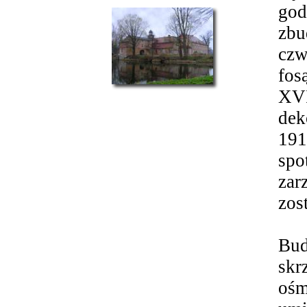
god
zb
czw
fos
XVI
dek
191
spo
zar
zos
Bud
skr
ośm