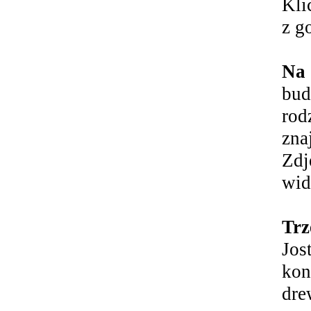
Kli
z g
Na 
bud
rod
zna
Zdj
wid
Trz
Jos
kon
dr