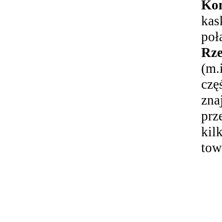
Ko
kas
poł
Rz
(m.
czę
zna
prz
kil
tow